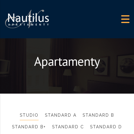
Skip to content
Apartamenty
STUDIO
STANDARD A
STANDARD B
STANDARD B+
STANDARD C
STANDARD D