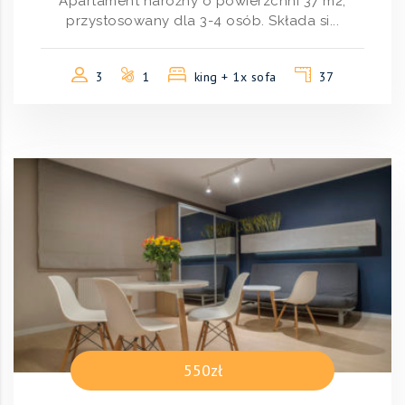
Apartament narożny o powierzchni 37 m2,
przystosowany dla 3-4 osób. Składa si...
3
1
king + 1x sofa
37
550zł