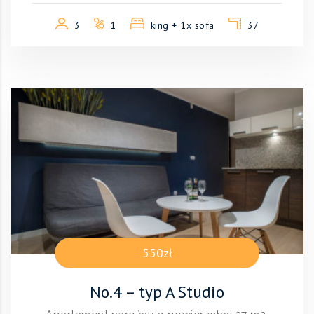
3
1
king + 1x sofa
37
550zł
No.4 – typ A Studio