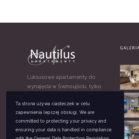
GALERI
Luksusowe apartamenty do
wynajęcia w Świnoujściu, tylko
50m od promenady i 100m od
Ta strona używa ciasteczek w celu
morza. Wysoki standard
zapewnienia lepszej obsługi. We are
wyposażenia i fantastyczna
committed to protecting your privacy and
obsługa pozwoli Państwu spędzić
ensuring your data is handled in compliance
wymarzony wypoczynek w
with the
General Data Protection Regulation