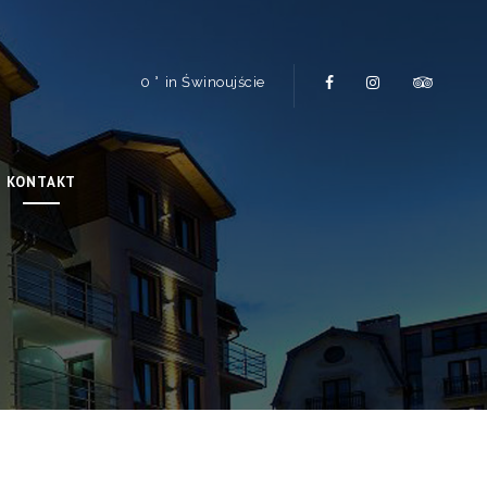
0
in Świnoujście
KONTAKT