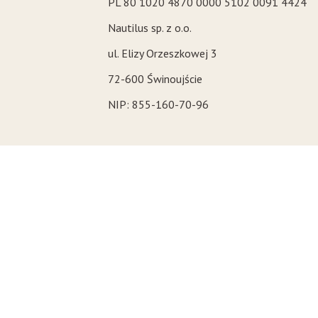
PL 80 1020 4870 0000 5102 0091 4424
Nautilus sp. z o.o.
ul. Elizy Orzeszkowej 3
72-600 Świnoujście
NIP: 855-160-70-96