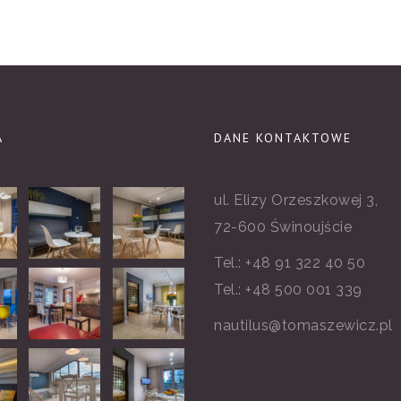
A
DANE KONTAKTOWE
ul. Elizy Orzeszkowej 3,
72-600 Świnoujście
Tel.:
+48 91 322 40 50
Tel.:
+48 500 001 339
nautilus@tomaszewicz.pl