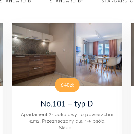
STANDARD B
STANDARD B+
STANDARD C
640zł
No.101 – typ D
Apartament 2- pokojowy , o powierzchni
41m2. Przeznaczony dla 4-5 osób.
Skład...