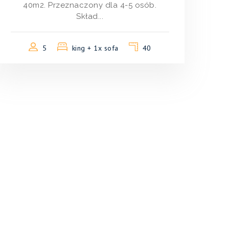
40m2. Przeznaczony dla 4-5 osób.
Skład...
5
king + 1x sofa
40