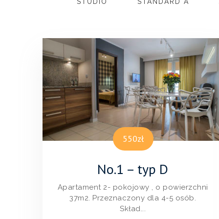
STUDIO
STANDARD A
550zł
No.1 – typ D
Apartament 2- pokojowy , o powierzchni
37m2. Przeznaczony dla 4-5 osób.
Skład...