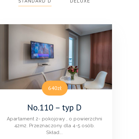
STANDARD D
DELUXE
640zł
No.110 – typ D
Apartament 2- pokojowy , o powierzchni
42m2. Przeznaczony dla 4-5 osób.
Skład...