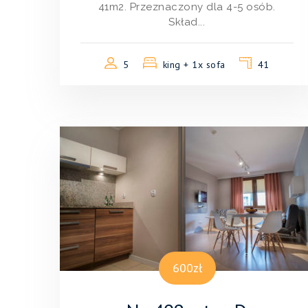
41m2. Przeznaczony dla 4-5 osób.
Skład...
5
king + 1x sofa
41
600zł