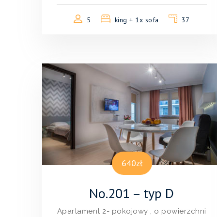
5
king + 1x sofa
37
640zł
No.201 – typ D
Apartament 2- pokojowy , o powierzchni