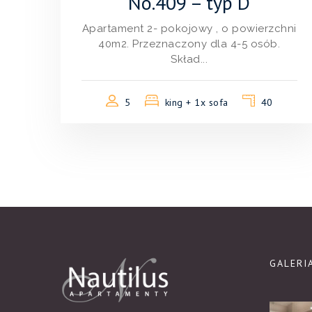
No.409 – typ D
Apartament 2- pokojowy , o powierzchni
40m2. Przeznaczony dla 4-5 osób.
Skład...
5
king + 1x sofa
40
GALERI