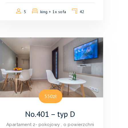
5
king + 1x sofa
42
550zł
No.401 – typ D
Apartament 2- pokojowy , o powierzchni