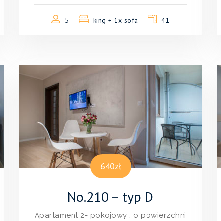
5
king + 1x sofa
41
640zł
No.210 – typ D
Apartament 2- pokojowy , o powierzchni