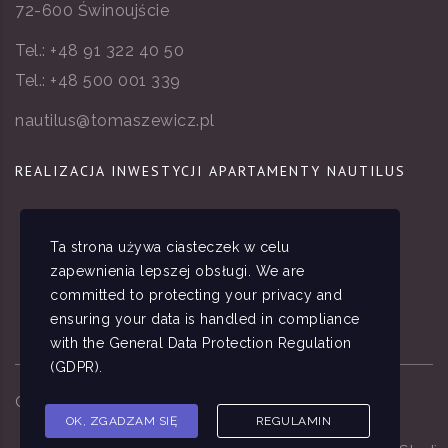
72-600 Świnoujście
Tel.:
+48 91 322 40 50
Tel.:
+48 500 001 339
nautilus@tomaszewicz.pl
REALIZACJA INWESTYCJI APARTAMENTY NAUTILUS
Ta strona używa ciasteczek w celu
zapewnienia lepszej obsługi. We are
committed to protecting your privacy and
ensuring your data is handled in compliance
with the
General Data Protection Regulation
(GDPR)
.
Copyright ©
2026
Apartamenty Nautilus
OK, ZGADZAM SIĘ
REGULAMIN