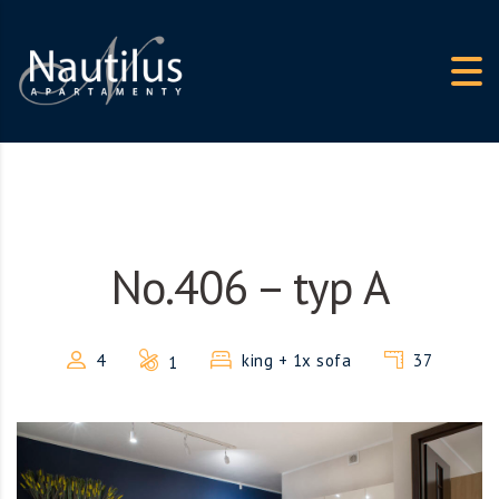
Skip to content
No.406 – typ A
4
king + 1x sofa
37
1