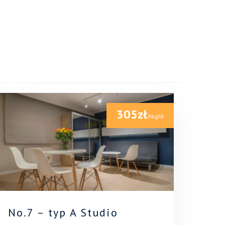
0
in Świnoujście
KONTAKT
305zł
/Night
No.7 – typ A Studio