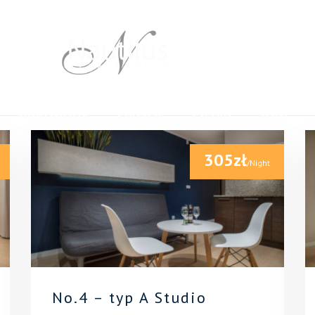
APARTAMENTY
ATRAKCJE
GALERIA
O NAS
305zł
/Night
No.4 – typ A Studio