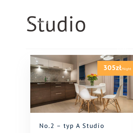
Skip to content
Studio
+48 500 001 339
HOME
305zł
/Night
No.2 – typ A Studio